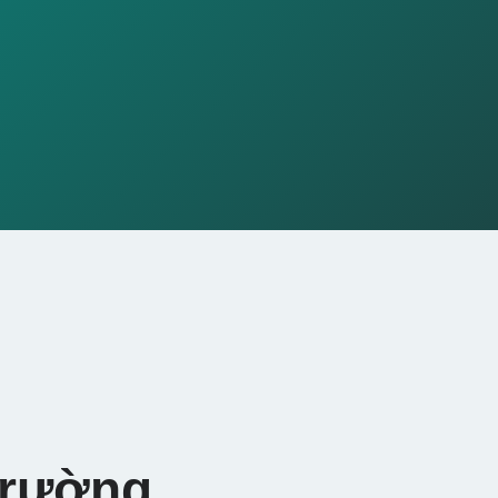
trường