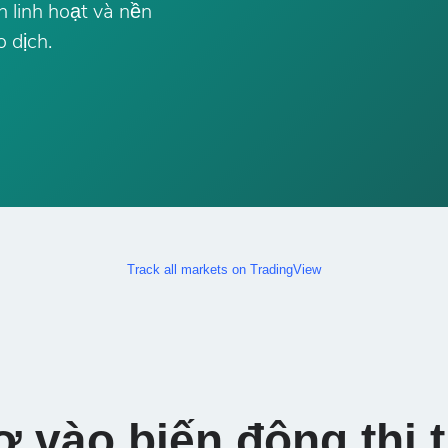
n linh hoạt và nền
 dịch.
Track all markets on TradingView
ơ vào biến động thị 