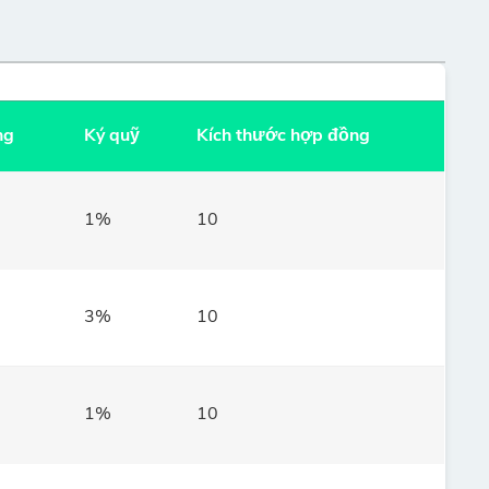
ng
Ký quỹ
Kích thước hợp đồng
1%
10
3%
10
1%
10