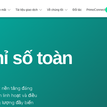
 mãi
Tài liệu giao dịch
Về chúng tôi
Đối tác
PrimoConnect
ỉ số toàn
ác nền tảng đáng
n linh hoạt và điều
g lượng đầy biến