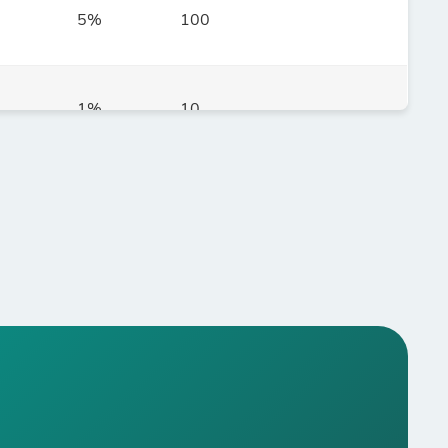
5%
100
1%
10
1%
10
1%
10
1%
10