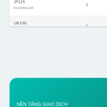
.JP225
1
Chỉ số Nikkei 225
.UK100
1
Chỉ số FTSE 100
.DE30
2
Chỉ số Xetra DAX
.DJ
2
Chỉ số Công nghiệp Trung Bình Dow Jones
.ND
2
Nasdaq
NỀN TẢNG GIAO DỊCH