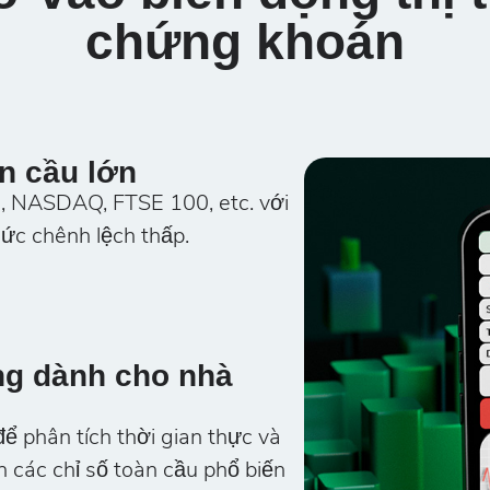
chứng khoán
àn cầu lớn
s, NASDAQ, FTSE 100, etc. với
ức chênh lệch thấp.
ng dành cho nhà
 phân tích thời gian thực và
h các chỉ số toàn cầu phổ biến