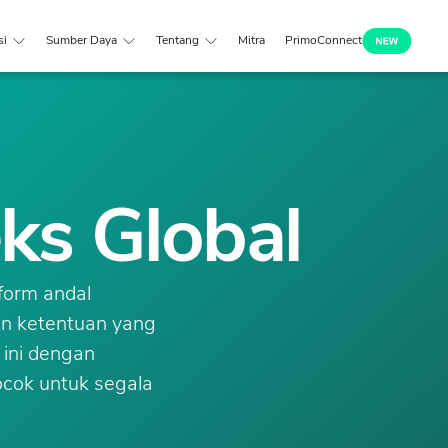
si
Sumber Daya
Tentang
Mitra
PrimoConnect
ks Global
tform andal
dan ketentuan yang
 ini dengan
ocok untuk segala