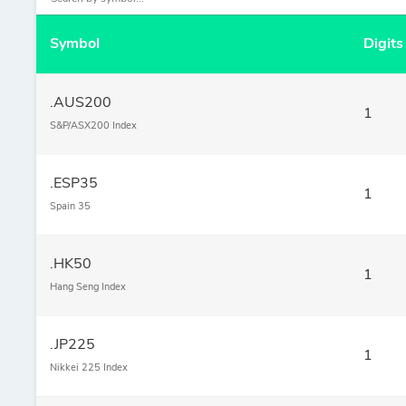
Symbol
Digits
.AUS200
1
S&P/ASX200 Index
.ESP35
1
Spain 35
.HK50
1
Hang Seng Index
.JP225
1
Nikkei 225 Index