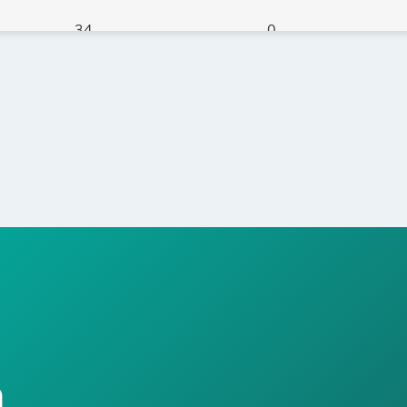
34
0
410
0
340
0
470
0
180
0
n