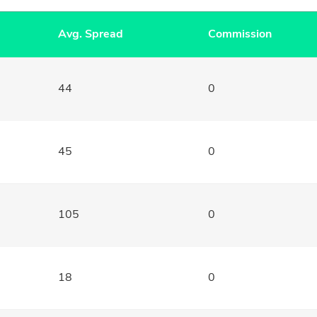
Avg. Spread
Commission
44
0
45
0
105
0
18
0