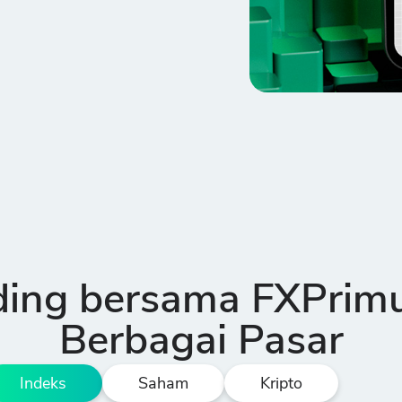
ding bersama FXPrimu
Berbagai Pasar
Indeks
Saham
Kripto