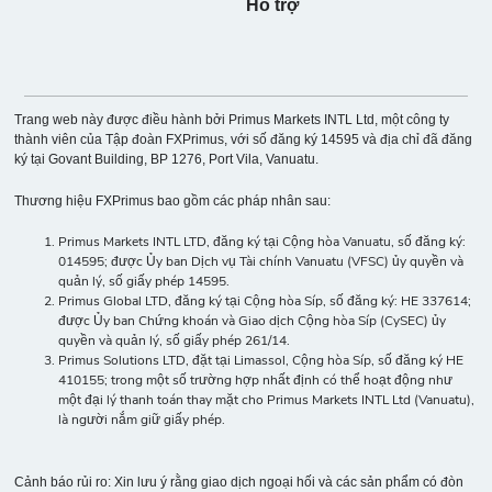
Hỗ trợ
Trang web này được điều hành bởi Primus Markets INTL Ltd, một công ty
thành viên của Tập đoàn FXPrimus, với số đăng ký 14595 và địa chỉ đã đăng
ký tại Govant Building, BP 1276, Port Vila, Vanuatu.
Thương hiệu FXPrimus bao gồm các pháp nhân sau:
Primus Markets INTL LTD, đăng ký tại Cộng hòa Vanuatu, số đăng ký:
014595; được Ủy ban Dịch vụ Tài chính Vanuatu (VFSC) ủy quyền và
quản lý, số giấy phép 14595.
Primus Global LTD, đăng ký tại Cộng hòa Síp, số đăng ký: HE 337614;
được Ủy ban Chứng khoán và Giao dịch Cộng hòa Síp (CySEC) ủy
quyền và quản lý, số giấy phép 261/14.
Primus Solutions LTD, đặt tại Limassol, Cộng hòa Síp, số đăng ký HE
410155; trong một số trường hợp nhất định có thể hoạt động như
một đại lý thanh toán thay mặt cho Primus Markets INTL Ltd (Vanuatu),
là người nắm giữ giấy phép.
Cảnh báo rủi ro: Xin lưu ý rằng giao dịch ngoại hối và các sản phẩm có đòn