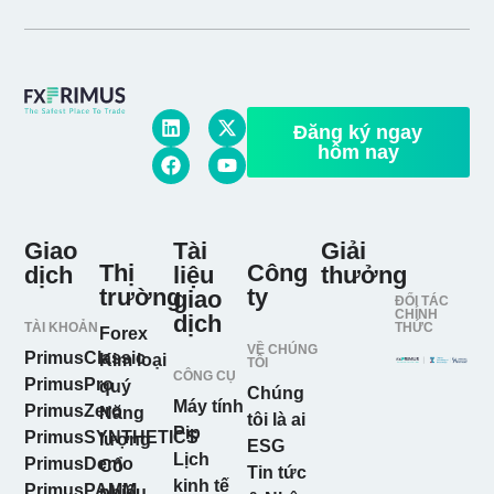
Đăng ký ngay
hôm nay
Giao
Tài
Giải
Thị
Công
dịch
liệu
thưởng
trường
ty
giao
ĐỐI TÁC
CHÍNH
dịch
TÀI KHOẢN
THỨC
Forex
VỀ CHÚNG
PrimusClassic
Kim loại
TÔI
CÔNG CỤ
PrimusPro
quý
Chúng
Máy tính
PrimusZero
Năng
tôi là ai
Pip
PrimusSYNTHETICS
lượng
ESG
Lịch
PrimusDemo
Cổ
Tin tức
kinh tế
PrimusPAMM
phiếu