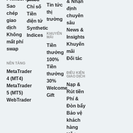
& Nhận
Tin tức
Sao
Chỉ số
định
thị
chép
Tiền
chuyên
trường
giao
điện tử
sâu
dịch
Synthetic
News &
KHUYẾN
Không
Indices
Insights
MÃI
mất phí
Khuyến
Tiền
swap
mãi
thưởng
Đối tác
100%
NỀN TẢNG
Tiền
MetaTrader
ĐIỀU KIỆN
thưởng
GIAO DỊCH
4 (MT4)
30%
Nạp &
MetaTrader
Welcome
Rút tiền
5 (MT5)
Gift
Phí &
WebTrader
Đòn bẩy
Bảo vệ
khách
hàng