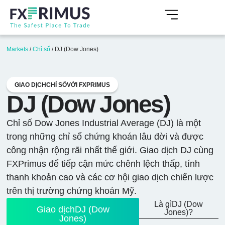
Markets
/
Chỉ số
/
DJ (Dow Jones)
GIAO DỊCHCHỈ SỐVỚI FXPRIMUS
DJ (Dow Jones)
Chỉ số Dow Jones Industrial Average (DJ) là một
trong những chỉ số chứng khoán lâu đời và được
công nhận rộng rãi nhất thế giới. Giao dịch DJ cùng
FXPrimus để tiếp cận mức chênh lệch thấp, tính
thanh khoản cao và các cơ hội giao dịch chiến lược
trên thị trường chứng khoán Mỹ.
Là gìDJ (Dow
Giao dịchDJ (Dow
Jones)?
Jones)