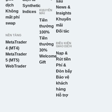
sâu
dịch
Synthetic
News &
KHUYẾN
Không
Indices
Insights
MÃI
mất phí
Khuyến
Tiền
swap
mãi
thưởng
Đối tác
100%
NỀN TẢNG
Tiền
MetaTrader
ĐIỀU KIỆN
thưởng
GIAO DỊCH
4 (MT4)
30%
Nạp &
MetaTrader
Welcome
Rút tiền
5 (MT5)
Gift
Phí &
WebTrader
Đòn bẩy
Bảo vệ
khách
hàng
Hỗ trợ