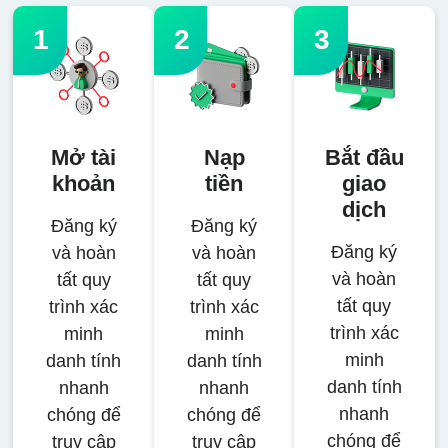
1
2
3
Mở tài
Nạp
Bắt đầu
khoản
tiền
giao
dịch
Đăng ký
Đăng ký
Đăng ký
và hoàn
và hoàn
và hoàn
tất quy
tất quy
tất quy
trình xác
trình xác
trình xác
minh
minh
minh
danh tính
danh tính
danh tính
nhanh
nhanh
nhanh
chóng để
chóng để
chóng để
truy cập
truy cập