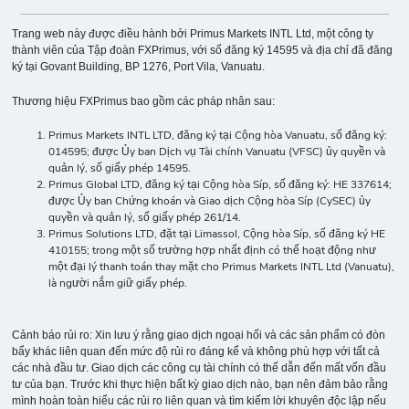
Trang web này được điều hành bởi Primus Markets INTL Ltd, một công ty
thành viên của Tập đoàn FXPrimus, với số đăng ký 14595 và địa chỉ đã đăng
ký tại Govant Building, BP 1276, Port Vila, Vanuatu.
Thương hiệu FXPrimus bao gồm các pháp nhân sau:
Primus Markets INTL LTD, đăng ký tại Cộng hòa Vanuatu, số đăng ký:
014595; được Ủy ban Dịch vụ Tài chính Vanuatu (VFSC) ủy quyền và
quản lý, số giấy phép 14595.
Primus Global LTD, đăng ký tại Cộng hòa Síp, số đăng ký: HE 337614;
được Ủy ban Chứng khoán và Giao dịch Cộng hòa Síp (CySEC) ủy
quyền và quản lý, số giấy phép 261/14.
Primus Solutions LTD, đặt tại Limassol, Cộng hòa Síp, số đăng ký HE
410155; trong một số trường hợp nhất định có thể hoạt động như
một đại lý thanh toán thay mặt cho Primus Markets INTL Ltd (Vanuatu),
là người nắm giữ giấy phép.
Cảnh báo rủi ro: Xin lưu ý rằng giao dịch ngoại hối và các sản phẩm có đòn
bẩy khác liên quan đến mức độ rủi ro đáng kể và không phù hợp với tất cả
các nhà đầu tư. Giao dịch các công cụ tài chính có thể dẫn đến mất vốn đầu
tư của bạn. Trước khi thực hiện bất kỳ giao dịch nào, bạn nên đảm bảo rằng
mình hoàn toàn hiểu các rủi ro liên quan và tìm kiếm lời khuyên độc lập nếu