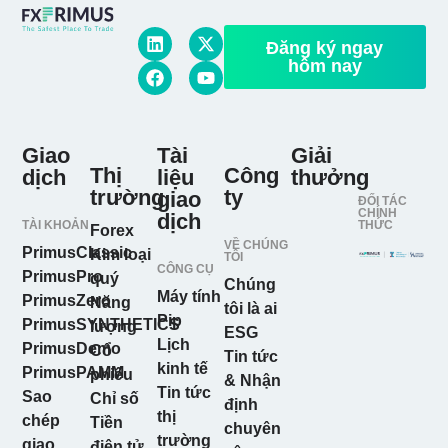
Đăng ký ngay
hôm nay
Giao
Tài
Giải
Thị
Công
dịch
liệu
thưởng
trường
ty
giao
ĐỐI TÁC
CHÍNH
dịch
TÀI KHOẢN
THỨC
Forex
VỀ CHÚNG
PrimusClassic
Kim loại
TÔI
CÔNG CỤ
PrimusPro
quý
Chúng
Máy tính
PrimusZero
Năng
tôi là ai
Pip
PrimusSYNTHETICS
lượng
ESG
Lịch
PrimusDemo
Cổ
Tin tức
kinh tế
PrimusPAMM
phiếu
& Nhận
Tin tức
Sao
Chỉ số
định
thị
chép
Tiền
chuyên
trường
giao
điện tử