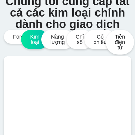
Chúng tôi cung cấp tất
cả các kim loại chính
dành cho giao dịch
Forex
Kim
Năng
Chỉ
Cổ
Tiền
loại
lượng
số
phiếu
điện
tử