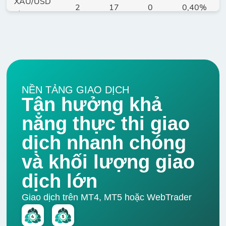
XAU/USD
2
17
0
0,40%
VÀNG so với USD
XAG/USD
3
14
0
1,20%
BẠC so với USD
NỀN TẢNG GIAO DỊCH
XPD/USD
Tận hưởng khả
2
478
0
1,00%
Palladium sp với
năng thực thi giao
USD
dịch nhanh chóng
XPT/USD
và khối lượng giao
2
177
0
5,00%
Platinum so với
USD
dịch lớn
Giao dịch trên MT4, MT5 hoặc WebTrader
COPPER
0
9
0
2,00%
ĐỒNG so với