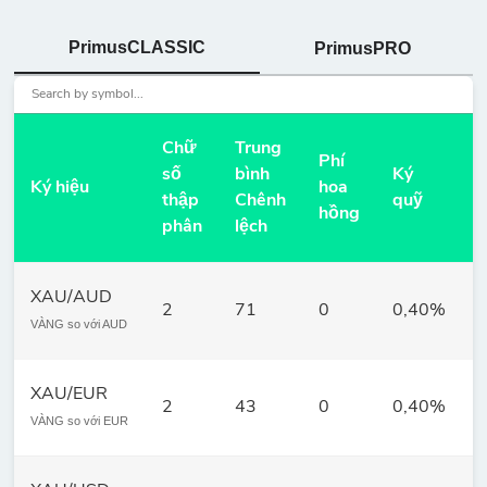
PrimusCLASSIC
PrimusPRO
Chữ
Trung
Phí
số
bình
Ký
Ký hiệu
hoa
thập
Chênh
quỹ
hồng
phân
lệch
XAU/AUD
2
71
0
0,40%
VÀNG so với AUD
XAU/EUR
2
43
0
0,40%
VÀNG so với EUR