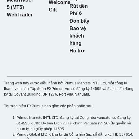
Welcome
Rút tiền
5 (MT5)
Gift
Phí &
WebTrader
Đòn bẩy
Bảo vệ
khách
hàng
Hỗ trợ
Trang web này được điều hành bởi Primus Markets INTL Ltd, một công ty
thành viên của Tập đoàn FXPrimus, với số đăng ký 14595 và địa chỉ đã đăng
ký tại Govant Building, BP 1276, Port Vila, Vanuatu.
Thương hiệu FXPrimus bao gồm các pháp nhân sau:
Primus Markets INTL LTD, đăng ký tại Cộng hòa Vanuatu, số đăng ký:
014595; được Ủy ban Dịch vụ Tài chính Vanuatu (VFSC) ủy quyền và
quản lý, số giấy phép 14595.
Primus Global LTD, đăng ký tại Cộng hòa Síp, số đăng ký: HE 337614;