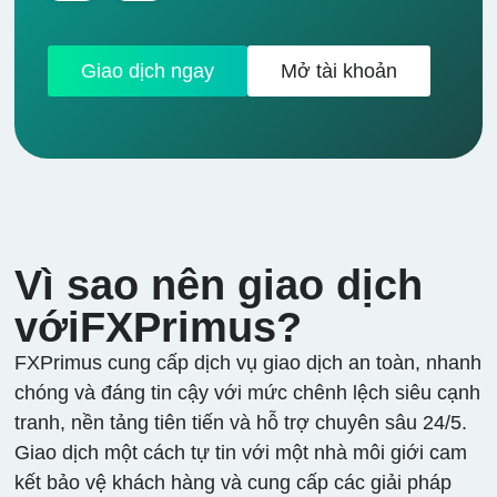
USD
Giao dịch ngay
Mở tài khoản
ALUMINIUM
0
13
0
2,00%
NHÔM so với
USD
ZINC
0
15
0
2,00%
KẼM so với USD
Vì sao nên giao dịch
vớiFXPrimus?
FXPrimus cung cấp dịch vụ giao dịch an toàn, nhanh
chóng và đáng tin cậy với mức chênh lệch siêu cạnh
tranh, nền tảng tiên tiến và hỗ trợ chuyên sâu 24/5.
Giao dịch một cách tự tin với một nhà môi giới cam
kết bảo vệ khách hàng và cung cấp các giải pháp