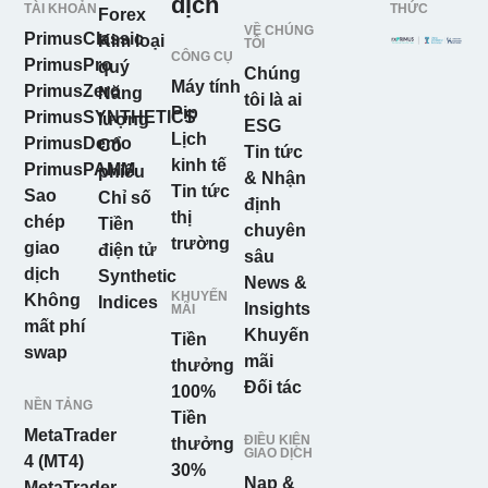
dịch
TÀI KHOẢN
THỨC
Forex
VỀ CHÚNG
PrimusClassic
Kim loại
TÔI
CÔNG CỤ
PrimusPro
quý
Chúng
Máy tính
PrimusZero
Năng
tôi là ai
Pip
PrimusSYNTHETICS
lượng
ESG
Lịch
PrimusDemo
Cổ
Tin tức
kinh tế
PrimusPAMM
phiếu
& Nhận
Tin tức
Sao
Chỉ số
định
thị
chép
Tiền
chuyên
trường
giao
điện tử
sâu
dịch
Synthetic
News &
KHUYẾN
Không
Indices
Insights
MÃI
mất phí
Khuyến
Tiền
swap
mãi
thưởng
Đối tác
100%
NỀN TẢNG
Tiền
MetaTrader
ĐIỀU KIỆN
thưởng
GIAO DỊCH
4 (MT4)
30%
Nạp &
MetaTrader