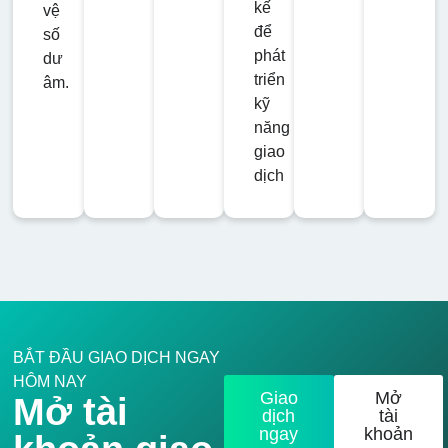
kế
vệ
để
số
phát
dư
triển
âm.
kỹ
năng
giao
dịch
BẮT ĐẦU GIAO DỊCH NGAY
HÔM NAY
Giao
Mở
Mở tài
dịch
tài
ngay
khoản