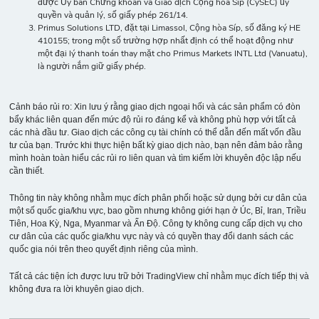
được Ủy ban Chứng khoán và Giao dịch Cộng hòa Síp (CySEC) ủy
quyền và quản lý, số giấy phép 261/14.
Primus Solutions LTD, đặt tại Limassol, Cộng hòa Síp, số đăng ký HE
410155; trong một số trường hợp nhất định có thể hoạt động như
một đại lý thanh toán thay mặt cho Primus Markets INTL Ltd (Vanuatu),
là người nắm giữ giấy phép.
Cảnh báo rủi ro: Xin lưu ý rằng giao dịch ngoại hối và các sản phẩm có đòn
bẩy khác liên quan đến mức độ rủi ro đáng kể và không phù hợp với tất cả
các nhà đầu tư. Giao dịch các công cụ tài chính có thể dẫn đến mất vốn đầu
tư của bạn. Trước khi thực hiện bất kỳ giao dịch nào, bạn nên đảm bảo rằng
mình hoàn toàn hiểu các rủi ro liên quan và tìm kiếm lời khuyên độc lập nếu
cần thiết.
Thông tin này không nhằm mục đích phân phối hoặc sử dụng bởi cư dân của
một số quốc gia/khu vực, bao gồm nhưng không giới hạn ở Úc, Bỉ, Iran, Triều
Tiên, Hoa Kỳ, Nga, Myanmar và Ấn Độ. Công ty không cung cấp dịch vụ cho
cư dân của các quốc gia/khu vực này và có quyền thay đổi danh sách các
quốc gia nói trên theo quyết định riêng của mình.
Tất cả các tiện ích được lưu trữ bởi TradingView chỉ nhằm mục đích tiếp thị và
không đưa ra lời khuyên giao dịch.