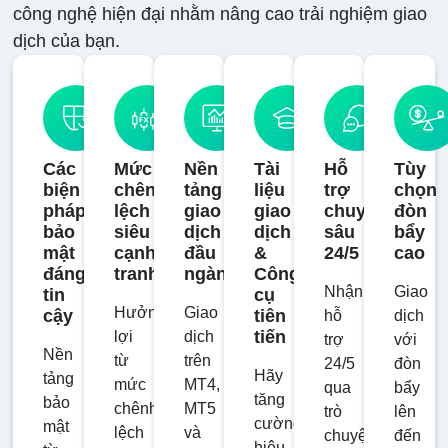
công nghệ hiện đại nhằm nâng cao trải nghiệm giao
dịch của bạn.
Các
Mức
Nền
Tài
Hỗ
Tùy
biện
chênh
tảng
liệu
trợ
chọn
pháp
lệch
giao
giao
chuyên
đòn
bảo
siêu
dịch
dịch
sâu
bẩy
mật
cạnh
đầu
&
24/5
cao
đáng
tranh
ngành
Công
Nhận
Giao
tin
cụ
Hưởng
Giao
cậy
tiên
hỗ
dịch
tiến
lợi
dịch
trợ
với
Nền
từ
trên
24/5
đòn
Hãy
tảng
mức
MT4,
qua
bẩy
tăng
bảo
chênh
MT5
trò
lên
cường
mật
lệch
và
chuyện
đến
hiệu