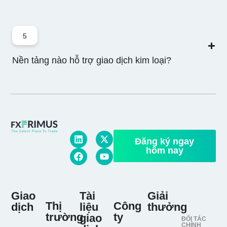
5
Nền tảng nào hỗ trợ giao dịch kim loại?
Đăng ký ngay
hôm nay
Giao
Tài
Giải
Thị
Công
dịch
liệu
thưởng
trường
ty
giao
ĐỐI TÁC
CHÍNH