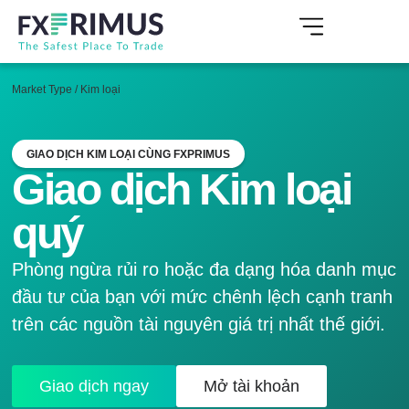
Market Type
/
Kim loại
GIAO DỊCH KIM LOẠI CÙNG FXPRIMUS
Giao dịch Kim loại
quý
Phòng ngừa rủi ro hoặc đa dạng hóa danh mục
đầu tư của bạn với mức chênh lệch cạnh tranh
trên các nguồn tài nguyên giá trị nhất thế giới.
Giao dịch ngay
Mở tài khoản