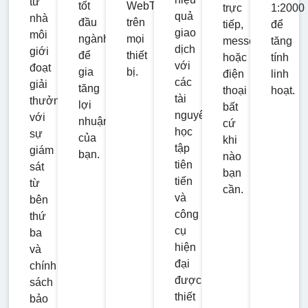
từ
tốt
WebTrader
trực
1:2000
quả
nhà
đầu
trên
tiếp,
để
giao
môi
ngành
mọi
messenger
tăng
dịch
giới
để
thiết
hoặc
tính
với
đoạt
gia
bị.
điện
linh
các
giải
tăng
thoại
hoạt.
tài
thưởng
lợi
bất
nguyên
với
nhuận
cứ
học
sự
của
khi
tập
giám
bạn.
nào
tiên
sát
bạn
tiến
từ
cần.
và
bên
công
thứ
cụ
ba
hiện
và
đại
chính
được
sách
thiết
bảo