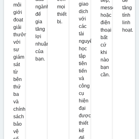
tiếp,
để
.BEN.N
giao
môi
ngành
mọi
messenger
tăng
-
7
10
10%
100
Franklin
dịch
giới
để
thiết
hoặc
tính
Resources Inc.
với
đoạt
gia
bị.
điện
linh
các
giải
tăng
thoại
hoạt.
tài
thưởng
lợi
.BIDU.OQ
bất
-
5
10
10%
100
nguyên
với
nhuận
cứ
BAIDU
học
sự
của
khi
tập
giám
bạn.
nào
tiên
sát
.BK.N
bạn
tiến
từ
Bank of New
cần.
-
8
10
10%
100
và
bên
York Mellon
công
thứ
Corp
cụ
ba
hiện
và
.BKNG.OQ
đại
chính
-
581
10
10%
100
Booking
được
sách
Holdings Inc.
thiết
bảo
kế
vệ
để
số