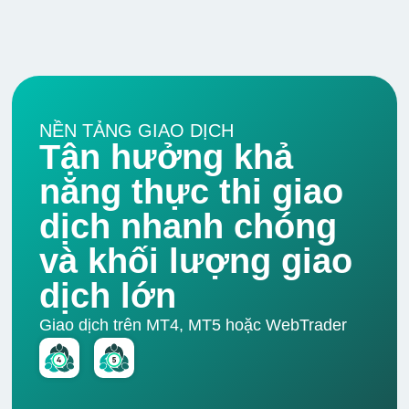
-
17
10
10%
100
Adobe Inc.
.AFRM.US
CFD Affirm
-
1
10
10%
100
Holdings Inc. -
NỀN TẢNG GIAO DỊCH
class A
Tận hưởng khả
năng thực thi giao
.AMAT.OQ
dịch nhanh chóng
-
6
10
10%
100
Applied
Materials, Inc.
và khối lượng giao
dịch lớn
.AMCX.US
Giao dịch trên MT4, MT5 hoặc WebTrader
-
3
10
10%
100
CFD AMC
Networks Inc.
.AMD.OQ