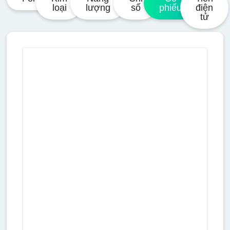
loại
lượng
số
phiếu
điện
tử