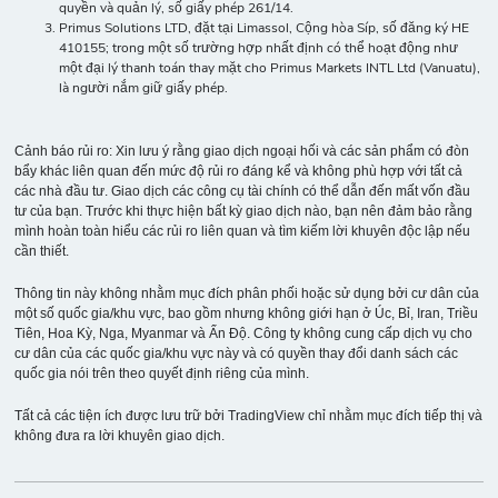
.ILMN.OQ
quyền và quản lý, số giấy phép 261/14.
-
22
10
10%
100
Primus Solutions LTD, đặt tại Limassol, Cộng hòa Síp, số đăng ký HE
Illumina
410155; trong một số trường hợp nhất định có thể hoạt động như
một đại lý thanh toán thay mặt cho Primus Markets INTL Ltd (Vanuatu),
là người nắm giữ giấy phép.
.INTC.OQ
-
4
10
10%
100
Intel Corporation
Cảnh báo rủi ro: Xin lưu ý rằng giao dịch ngoại hối và các sản phẩm có đòn
bẩy khác liên quan đến mức độ rủi ro đáng kể và không phù hợp với tất cả
các nhà đầu tư. Giao dịch các công cụ tài chính có thể dẫn đến mất vốn đầu
.INTU.US
tư của bạn. Trước khi thực hiện bất kỳ giao dịch nào, bạn nên đảm bảo rằng
-
26
10
10%
100
mình hoàn toàn hiểu các rủi ro liên quan và tìm kiếm lời khuyên độc lập nếu
CFD Intuit Inc
cần thiết.
Thông tin này không nhằm mục đích phân phối hoặc sử dụng bởi cư dân của
.IP.US
một số quốc gia/khu vực, bao gồm nhưng không giới hạn ở Úc, Bỉ, Iran, Triều
Tiên, Hoa Kỳ, Nga, Myanmar và Ấn Độ. Công ty không cung cấp dịch vụ cho
CFD
-
2
10
10%
100
cư dân của các quốc gia/khu vực này và có quyền thay đổi danh sách các
International
quốc gia nói trên theo quyết định riêng của mình.
Paper Co
Tất cả các tiện ích được lưu trữ bởi TradingView chỉ nhằm mục đích tiếp thị và
không đưa ra lời khuyên giao dịch.
.JNJ.N
-
10
10
10%
100
Johnson &