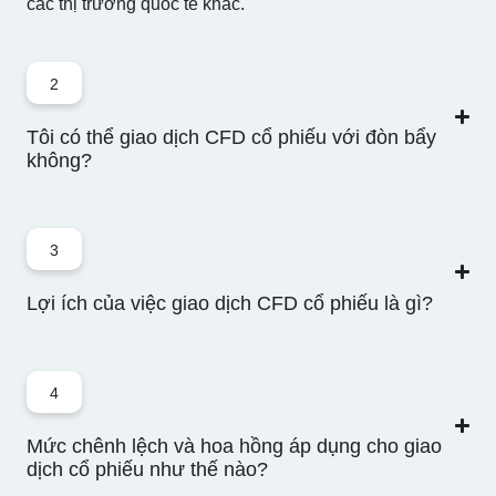
các thị trường quốc tế khác.
Inc.
2
.CSCO.OQ
-
6
10
10%
100
Cisco Systems
Tôi có thể giao dịch CFD cổ phiếu với đòn bẩy
Inc.
không?
.CVX.N
-
17
10
10%
100
Chevron
3
Lợi ích của việc giao dịch CFD cổ phiếu là gì?
.DASH.US
-
7
10
10%
100
CFD DoorDash
Inc - class A
4
.DECK.US
Mức chênh lệch và hoa hồng áp dụng cho giao
-
2
10
10%
100
dịch cổ phiếu như thế nào?
Deckers
Outdoor Corp.