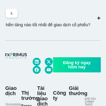
5
.DELL.US
CFD Dell
-
4
10
10%
100
Nền tảng nào tốt nhất để giao dịch cổ phiếu?
Technologies
Inc
.DHR.US
-
14
10
10%
100
CFD Danaher
Corp
Đăng ký ngay
hôm nay
.DIS.N
-
6
10
10%
100
Walt Disney
Company
Giao
Tài
Giải
Thị
Công
dịch
liệu
thưởng
trường
ty
giao
ĐỐI TÁC
.ETN.US
CHÍNH
dịch
TÀI KHOẢN
THỨC
Forex