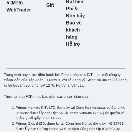
Rút tiền
Group, Inc.
5 (MT5)
Gift
Phí &
WebTrader
Đòn bẩy
.HD.N
Bảo vệ
-
21
10
10%
100
The Home
khách
Depot Inc.
hàng
Hỗ trợ
.HON.US
-
2
10
10%
100
CFD Honeywell
International Inc
Trang web này được điều hành bởi Primus Markets INTL Ltd, một công ty
thành viên của Tập đoàn FXPrimus, với số đăng ký 14595 và địa chỉ đã đăng
ký tại Govant Building, BP 1276, Port Vila, Vanuatu.
.IBM.N
International
Thương hiệu FXPrimus bao gồm các pháp nhân sau:
-
8
10
10%
100
Business
Primus Markets INTL LTD, đăng ký tại Cộng hòa Vanuatu, số đăng ký:
Machines
014595; được Ủy ban Dịch vụ Tài chính Vanuatu (VFSC) ủy quyền và
Corporation
quản lý, số giấy phép 14595.
Primus Global LTD, đăng ký tại Cộng hòa Síp, số đăng ký: HE 337614;
được Ủy ban Chứng khoán và Giao dịch Cộng hòa Síp (CySEC) ủy