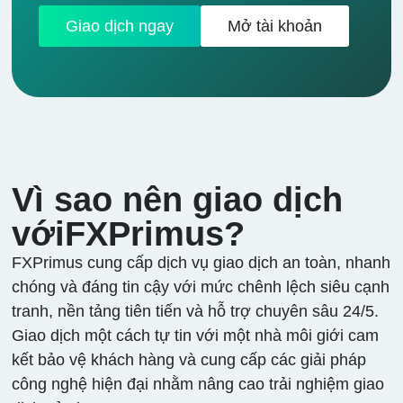
-
1
10
10%
100
Advanced Micro
Giao dịch ngay
Mở tài khoản
Devices
.AMZN.OQ
-
7
10
10%
100
Amazon.com
Inc.
Vì sao nên giao dịch
.APD.US
vớiFXPrimus?
CFD Air
-
16
10
10%
100
Products &
FXPrimus cung cấp dịch vụ giao dịch an toàn, nhanh
Chemicals Inc.
chóng và đáng tin cậy với mức chênh lệch siêu cạnh
tranh, nền tảng tiên tiến và hỗ trợ chuyên sâu 24/5.
.APP.US
Giao dịch một cách tự tin với một nhà môi giới cam
-
7
10
10%
100
CFD Applovin
kết bảo vệ khách hàng và cung cấp các giải pháp
Corp. - class A
công nghệ hiện đại nhằm nâng cao trải nghiệm giao