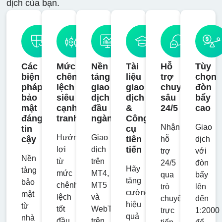
dịch của bạn.
.AVGO.OQ
-
10
10
10%
100
Broadcom Inc.
.AXP.N
Các
Mức
Nền
Tài
Hỗ
Tùy
American
-
39
10
10%
100
biện
chênh
tảng
liệu
trợ
chọn
Express
pháp
lệch
giao
giao
chuyên
đòn
Company
bảo
siêu
dịch
dịch
sâu
bẩy
mật
cạnh
đầu
&
24/5
cao
đáng
tranh
ngành
Công
.BA.N
Nhận
Giao
tin
cụ
-
18
10
10%
100
Hưởng
Giao
Boeing Co.
cậy
tiên
hỗ
dịch
tiến
lợi
dịch
trợ
với
Nền
từ
trên
24/5
đòn
Hãy
.BAC.N
tảng
mức
MT4,
qua
bẩy
tăng
-
4
10
10%
100
Bank of America
bảo
chênh
MT5
trò
lên
cường
Corporation
mật
lệch
và
chuyện
đến
hiệu
từ
tốt
WebTrader
trực
1:2000
quả
nhà
đầu
trên