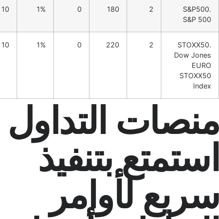
10
1%
0
180
2
S
10
1%
0
220
2
Dow
ST
صات التداول
متع بتنفيذ
يع لأوامر