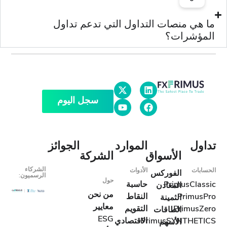
 منصات التداول التي تدعم تداول
شرات؟
سجل اليوم
ل
الموارد
الجوائز
الأسواق
الشركة
الشركاء
ت
الأدوات
الفوركس
الرسميون:
حول
PrimusCl
حاسبة
المعادن
من نحن
Prim
النقاط
الثمينة
معايير
Primu
التقويم
الطاقات
ESG
PrimusSYNTH
الاقتصادي
الأسهم