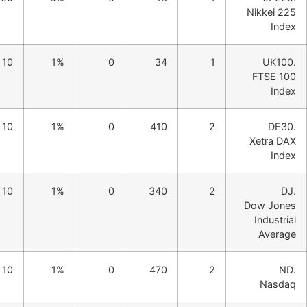
Nik
10
1%
0
34
1
FT
10
1%
0
410
2
Xe
10
1%
0
340
2
Dow
In
A
10
1%
0
470
2