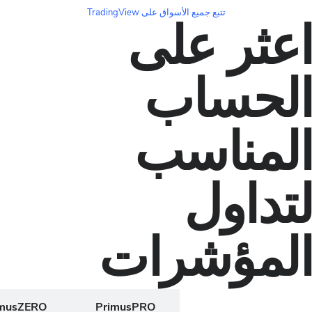
تتبع جميع الأسواق على TradingView
ثر على
حساب
مناسب
اول
مؤشرات
PrimusZERO
PrimusPRO
PrimusCLAS