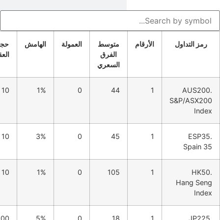
تداول
الأرقام
متوسط
العمولة
الهامش
حجم
الفرق
العقد
السعري
10
1%
0
44
1
S&P/
10
3%
0
45
1
S
10
1%
0
105
1
Han
100
5%
0
18
1