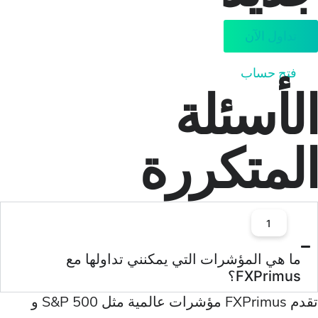
 الآن
حساب
سئلة
متكررة
1
 المؤشرات التي يمكنني تداولها مع
FXPr؟
تقدم FXPrimus مؤشرات عالمية مثل S&P 500 و