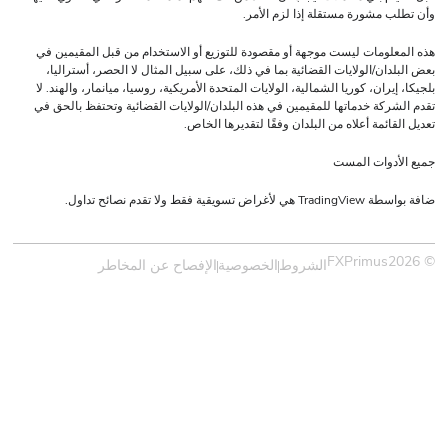
شورة مستقلة إذا لزم الأمر.
مات ليست موجهة أو مقصودة للتوزيع أو الاستخدام من قبل المقيمين في
ن/الولايات القضائية بما في ذلك، على سبيل المثال لا الحصر، أستراليا،
ان، كوريا الشمالية، الولايات المتحدة الأمريكية، روسيا، ميانمار، والهند. لا
ة خدماتها للمقيمين في هذه البلدان/الولايات القضائية وتحتفظ بالحق في
مة أعلاه من البلدان وفقًا لتقديرها الخاص.
وات المست
لا تقدم نصائح تداول.
الشروط
الخصوصية
الإفصاح عن المخاطر