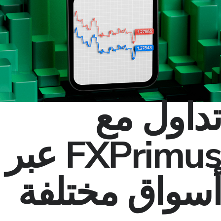
اول مع
FXPrimus عبر
واق مختلفة