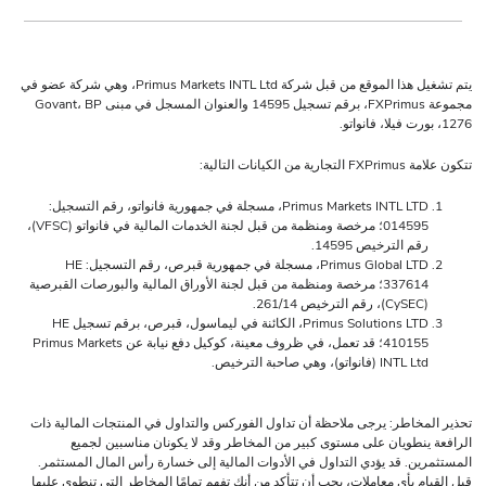
يتم تشغيل هذا الموقع من قبل شركة Primus Markets INTL Ltd، وهي شركة عضو في
مجموعة FXPrimus، برقم تسجيل 14595 والعنوان المسجل في مبنى Govant، BP
ت التالية:
Primus Markets INTL LTD، مسجلة في جمهورية فانواتو، رقم التسجيل:
014595؛ مرخصة ومنظمة من قبل لجنة الخدمات المالية في فانواتو (VFSC)،
 الترخيص 14595.
Primus Global LTD، مسجلة في جمهورية قبرص، رقم التسجيل: HE
337614؛ مرخصة ومنظمة من قبل لجنة الأوراق المالية والبورصات القبرصية
Primus Solutions LTD، الكائنة في ليماسول، قبرص، برقم تسجيل HE
410155؛ قد تعمل، في ظروف معينة، كوكيل دفع نيابة عن Primus Markets
 (فانواتو)، وهي صاحبة الترخيص.
اطر: يرجى ملاحظة أن تداول الفوركس والتداول في المنتجات المالية ذات
طويان على مستوى كبير من المخاطر وقد لا يكونان مناسبين لجميع
. قد يؤدي التداول في الأدوات المالية إلى خسارة رأس المال المستثمر.
 بأي معاملات، يجب أن تتأكد من أنك تفهم تمامًا المخاطر التي تنطوي عليها