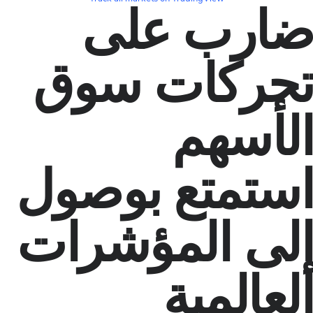
رب على
ركات سوق
أسهم
تمتع بوصول
ى المؤشرات
المية