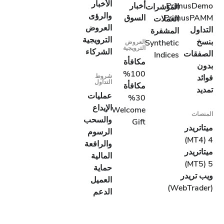
الأخبار
Primu
أخبار
المؤشرات
والرؤى
Primu
السوق
العملات
العروض
المشفرة
الترويجية
Synthetic
العروض
الترويجية
الشركاء
ات
Indices
مكافأة
100%
شروط
التداول
مكافأة
عمليات
30%
الإيداع
Welcome
والسحب
Gift
در
الرسوم
والرافعة
در
المالية
حماية
يدر
العميل
الدعم