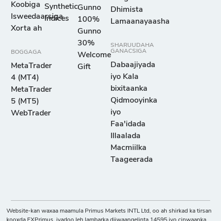
Koobiga
Synthetic
Gunno
Dhimista
Isweedaarsiga
Indices
100%
Lamaanayaasha
Xorta ah
Gunno
30%
SHARUUDAHA
GANACSIGA
BOGGAGA
Welcome
Dabaajiyada
MetaTrader
Gift
iyo Kala
4 (MT4)
bixitaanka
MetaTrader
Qidmooyinka
5 (MT5)
iyo
WebTrader
Faa'idada
Illaalada
Macmiilka
Taageerada
Website-kan waxaa maamula Primus Markets INTL Ltd, oo ah shirkad ka tirsan
kooxda FXPrimus, iyadoo leh lambarka diiwaangelinta 14595 iyo cinwaanka