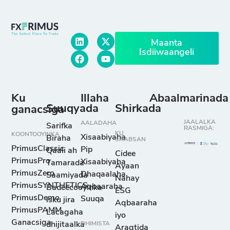
Maanta
Isdiiwaangeli
Ku
Illaha
Abaalmarinada
Suuqyada
Shirkada
ganacsiga
JAALALKA
AALADAHA
Sarifka
RASMIGA:
KU
KOONTOOYINKA
Xisaabiyaha
Biraha
SAABSAN
PrimusClassic
Pip
Qaali ah
Cidee
PrimusPro
Xisaabiyaha
Tamarada
Ayaan
PrimusZero
Dhaqaalaha
Saamiyada
Nahay
PrimusSYNTHETICS
Aqbaaraha
Badeecooyinka
ESG
PrimusDemo
Suuqa
isku jira
Aqbaaraha
PrimusPAMM
Lacagaha
iyo
Ganacsiga
dhijitaalka
DHIMISTA
Aragtida