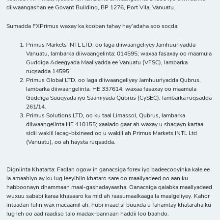
diiwaangashan ee Govant Building, BP 1276, Port Vila, Vanuatu.
Sumadda FXPrimus waxay ka kooban tahay hay’adaha soo socda:
Primus Markets INTL LTD, oo laga diiwaangeliyey Jamhuuriyadda
Vanuatu, lambarka diiwaangelinta: 014595; waxaa fasaxay oo maamula
Guddiga Adeegyada Maaliyadda ee Vanuatu (VFSC), lambarka
ruqsadda 14595.
Primus Global LTD, oo laga diiwaangeliyey Jamhuuriyadda Qubrus,
lambarka diiwaangelinta: HE 337614; waxaa fasaxay oo maamula
Guddiga Suuqyada iyo Saamiyada Qubrus (CySEC), lambarka ruqsadda
261/14.
Primus Solutions LTD, oo ku taal Limassol, Qubrus, lambarka
diiwaangelinta HE 410155; xaalado gaar ah waxay u shaqayn kartaa
sidii wakiil lacag-bixineed oo u wakiil ah Primus Markets INTL Ltd
(Vanuatu), oo ah haysta ruqsadda.
Digniinta Khatarta: Fadlan ogow in ganacsiga forex iyo badeecooyinka kale ee
la amaahiyo ay ku lug leeyihiin khataro sare oo maaliyadeed oo aan ku
habboonayn dhammaan maal-gashadayaasha. Ganacsiga qalabka maaliyadeed
wuxuu sababi karaa khasaaro ka mid ah raasumaalkaaga la maalgeliyey. Kahor
intaadan fulin wax macaamil ah, hubi inaad si buuxda u fahamtay khataraha ku
lug leh oo aad raadiso talo madax-bannaan haddii loo baahdo.