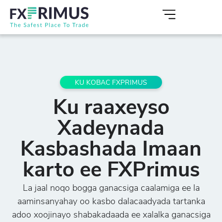
KU KOBAC FXPRIMUS
Ku raaxeyso
Xadeynada
Kasbashada Imaan
karto ee FXPrimus
La jaal noqo bogga ganacsiga caalamiga ee la
aaminsanyahay oo kasbo dalacaadyada tartanka
adoo xoojinayo shabakadaada ee xalalka ganacsiga