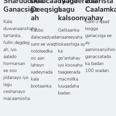
Sharuudaha
Dalacaadyada
Taageerada
Gaarista
Ganacsiga
Deeqsiga
Lagu
Caalamk
ah
kalsoonyahay
Kala
Sare u qaad
duwanaanshaha
bogga
Kasbo
Gelitaanka
tartanka,
ganacsiga ee
dalacaadyada
maareeyaha
fullin degdeg
ay
sare ee waqti
iskaashiga ay
ah, iyo
aaminsanyihiin
nololeedka
ka
aalado
ganacsatada
oo aan
go'antahay
hormarsan
ka badan
laheyn
iyo kooxaha
ee soo
100 wadan.
xadeynada
taageerada
jiidanayo iyo
kala
macmiilka
lagu
bixitaanka.
luuqadaha
ceshanayo
badan.
macaamiisha.