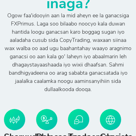
inaga?
Ogow faa'idooyin aan la mid aheyn ee la ganacsiga
FXPrimus. Laga soo bilaabo noocyo kala duwan
hantida loogu ganacsan karo boggag sugan iyo
aaladaha cusub sida CopyTrading, waxaan siinaa
wax walba oo aad ugu baahantahay waayo aragnimo
ganacsi oo aan kala go' laheyn iyo abaalmarin leh
dhagaystayaashaada iyo wixii dhaafsan. Sahmi
bandhigyadeena oo arag sababta ganacsatada iyo
jaalalka caalamka noogu aaminsanyihiin sida
dullaalkooda dooqa.