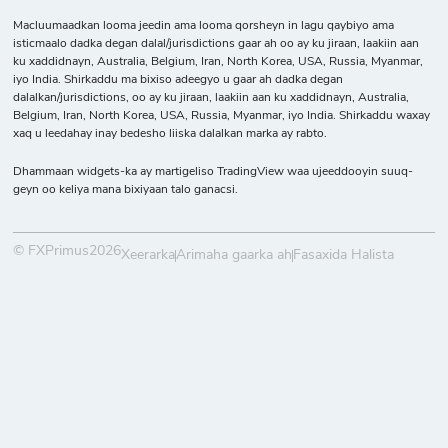
Macluumaadkan looma jeedin ama looma qorsheyn in lagu qaybiyo ama
isticmaalo dadka degan dalal/jurisdictions gaar ah oo ay ku jiraan, laakiin aan
ku xaddidnayn, Australia, Belgium, Iran, North Korea, USA, Russia, Myanmar,
iyo India. Shirkaddu ma bixiso adeegyo u gaar ah dadka degan
dalalkan/jurisdictions, oo ay ku jiraan, laakiin aan ku xaddidnayn, Australia,
Belgium, Iran, North Korea, USA, Russia, Myanmar, iyo India. Shirkaddu waxay
xaq u leedahay inay bedesho liiska dalalkan marka ay rabto.
Dhammaan widgets-ka ay martigeliso TradingView waa ujeeddooyin suuq-
geyn oo keliya mana bixiyaan talo ganacsi.
© FXPrimus2026
Xeerarka
Arimaha gaarka ah
Fasaxida Halista