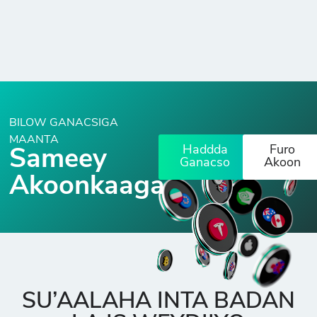
BILOW GANACSIGA
MAANTA
Haddda
Furo
Sameey
Ganacso
Akoon
Akoonkaaga
SU’AALAHA INTA BADAN