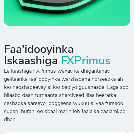
Faa'idooyinka
Iskaashiga
FXPrimus
La kaashiga FXPrimus waxay ka dhigantahay
gelitaanka faa'idooyinka warshadaha horseedka ah
loo naqshadeeyay si loo badiyo guushaada. Laga soo
bilaabo daah furnaanta sharciyeed illaa heerarka
ceshadka sareeyo, boggeena wuxuu siiyaa fursado
sugan, hufan, oo abaal marin leh Jaalalka caalamkoo
dhan.