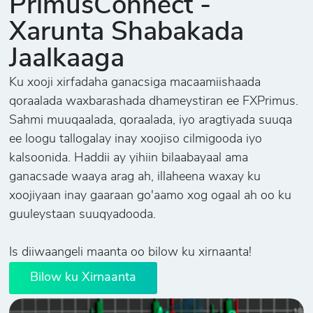
PrimusConnect -
Xarunta Shabakada
Jaalkaaga
Ku xooji xirfadaha ganacsiga macaamiishaada
qoraalada waxbarashada dhameystiran ee FXPrimus.
Sahmi muuqaalada, qoraalada, iyo aragtiyada suuqa
ee loogu tallogalay inay xoojiso cilmigooda iyo
kalsoonida. Haddii ay yihiin bilaabayaal ama
ganacsade waaya arag ah, illaheena waxay ku
xoojiyaan inay gaaraan go'aamo xog ogaal ah oo ku
guuleystaan suuqyadooda.
Is diiwaangeli maanta oo bilow ku xirnaanta!
Bilow ku Xirnaanta