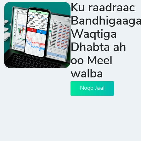
Ku raadraac
Bandhigaag
Waqtiga
Dhabta ah
oo Meel
walba
Noqo Jaal