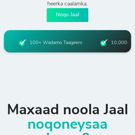
heerka caalamka.
Noqo Jaal
100+ Wadamo Taageero
10,000+ Jaa
Maxaad noola Jaal
noqoneysaa