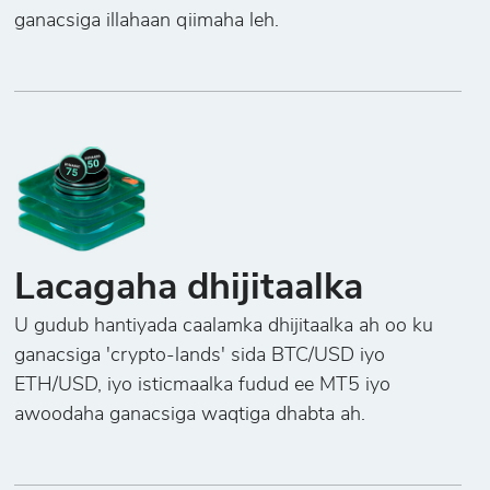
ganacsiga illahaan qiimaha leh.
Lacagaha dhijitaalka
U gudub hantiyada caalamka dhijitaalka ah oo ku
ganacsiga 'crypto-lands' sida BTC/USD iyo
ETH/USD, iyo isticmaalka fudud ee MT5 iyo
awoodaha ganacsiga waqtiga dhabta ah.