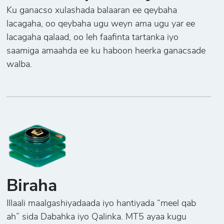
Ku ganacso xulashada balaaran ee qeybaha
lacagaha, oo qeybaha ugu weyn ama ugu yar ee
lacagaha qalaad, oo leh faafinta tartanka iyo
saamiga amaahda ee ku haboon heerka ganacsade
walba.
Biraha
Illaali maalgashiyadaada iyo hantiyada “meel qab
ah” sida Dabahka iyo Qalinka. MT5 ayaa kugu