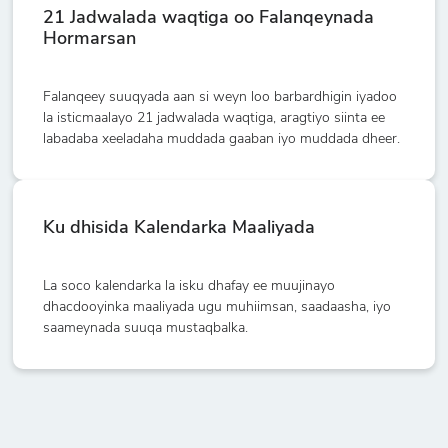
21 Jadwalada waqtiga oo Falanqeynada
Hormarsan
Falanqeey suuqyada aan si weyn loo barbardhigin iyadoo
la isticmaalayo 21 jadwalada waqtiga, aragtiyo siinta ee
labadaba xeeladaha muddada gaaban iyo muddada dheer.
Ku dhisida Kalendarka Maaliyada
La soco kalendarka la isku dhafay ee muujinayo
dhacdooyinka maaliyada ugu muhiimsan, saadaasha, iyo
saameynada suuqa mustaqbalka.