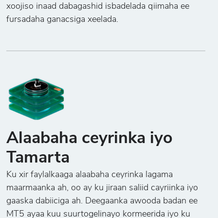
xoojiso inaad dabagashid isbadelada qiimaha ee
fursadaha ganacsiga xeelada.
Alaabaha ceyrinka iyo
Tamarta
Ku xir faylalkaaga alaabaha ceyrinka lagama
maarmaanka ah, oo ay ku jiraan saliid cayriinka iyo
gaaska dabiiciga ah. Deegaanka awooda badan ee
MT5 ayaa kuu suurtogelinayo kormeerida iyo ku