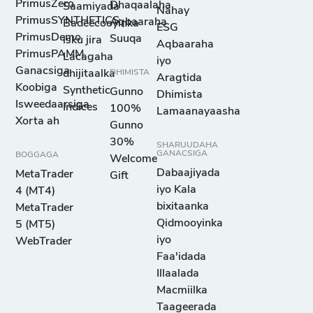
PrimusZero
Dhaqaalaha
Saamiyada
Nahay
PrimusSYNTHETICS
Aqbaaraha
Badeecooyinka
ESG
PrimusDemo
Suuqa
isku jira
Aqbaaraha
PrimusPAMM
Lacagaha
iyo
Ganacsiga
dhijitaalka
DHIMISTA
Aragtida
Koobiga
Synthetic
Gunno
Dhimista
Isweedaarsiga
Indices
100%
Lamaanayaasha
Xorta ah
Gunno
30%
SHARUUDAHA
GANACSIGA
BOGGAGA
Welcome
Dabaajiyada
MetaTrader
Gift
iyo Kala
4 (MT4)
bixitaanka
MetaTrader
Qidmooyinka
5 (MT5)
iyo
WebTrader
Faa'idada
Illaalada
Macmiilka
Taageerada