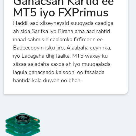
Ganacsan Kartid ee
MT5 iyo FXPrimus
Haddii aad xiiseyneysid suuqyada caadiga
ah sida Sarifka iyo Biraha ama aad rabtid
inaad sahmisid caalamka firfircoon ee
Badeecooyin isku jiro, Alaabaha ceyrinka,
iyo Lacagaha dhijitaalka, MT5 waxay ku
siisaa aaladaha saxda ah iyo muuqaalada
lagula ganacsado kalsooni oo fasalada
hantida kala duwan oo dhan.