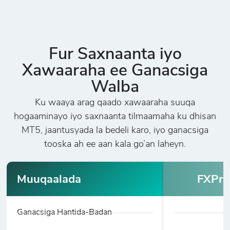
Fur Saxnaanta iyo
Xawaaraha ee Ganacsiga
Walba
Ku waaya arag qaado xawaaraha suuqa
hogaaminayo iyo saxnaanta tilmaamaha ku dhisan
MT5, jaantusyada la bedeli karo, iyo ganacsiga
tooska ah ee aan kala go’an laheyn.
Muuqaalada
FXPri
Ganacsiga Hantida-Badan