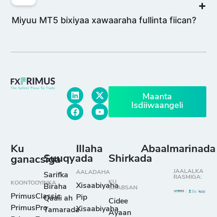
Miyuu MT5 bixiyaa xawaaraha fullinta fiican?
Maanta
Isdiiwaangeli
Ku
Illaha
Abaalmarinada
Suuqyada
Shirkada
ganacsiga
JAALALKA
AALADAHA
Sarifka
RASMIGA:
KU
KOONTOOYINKA
Xisaabiyaha
Biraha
SAABSAN
PrimusClassic
Pip
Qaali ah
Cidee
PrimusPro
Xisaabiyaha
Tamarada
Ayaan