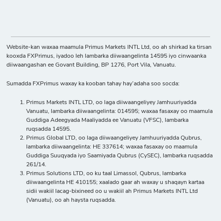
Website-kan waxaa maamula Primus Markets INTL Ltd, oo ah shirkad ka tirsan
kooxda FXPrimus, iyadoo leh lambarka diiwaangelinta 14595 iyo cinwaanka
diiwaangashan ee Govant Building, BP 1276, Port Vila, Vanuatu.
Sumadda FXPrimus waxay ka kooban tahay hay’adaha soo socda:
Primus Markets INTL LTD, oo laga diiwaangeliyey Jamhuuriyadda
Vanuatu, lambarka diiwaangelinta: 014595; waxaa fasaxay oo maamula
Guddiga Adeegyada Maaliyadda ee Vanuatu (VFSC), lambarka
ruqsadda 14595.
Primus Global LTD, oo laga diiwaangeliyey Jamhuuriyadda Qubrus,
lambarka diiwaangelinta: HE 337614; waxaa fasaxay oo maamula
Guddiga Suuqyada iyo Saamiyada Qubrus (CySEC), lambarka ruqsadda
261/14.
Primus Solutions LTD, oo ku taal Limassol, Qubrus, lambarka
diiwaangelinta HE 410155; xaalado gaar ah waxay u shaqayn kartaa
sidii wakiil lacag-bixineed oo u wakiil ah Primus Markets INTL Ltd
(Vanuatu), oo ah haysta ruqsadda.