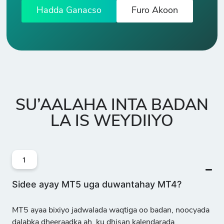
Hadda Ganacso
Furo Akoon
SU’AALAHA INTA BADAN
LA IS WEYDIIYO
1
Sidee ayay MT5 uga duwantahay MT4?
MT5 ayaa bixiyo
jadwalada waqtiga oo badan, noocyada
dalabka dheeraadka ah, ku dhisan kalendarada