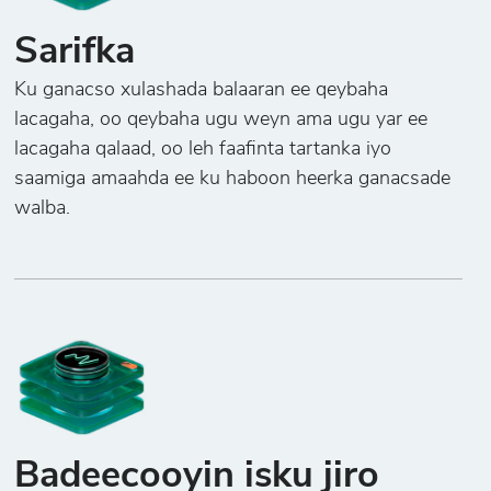
Sarifka
Ku ganacso xulashada balaaran ee qeybaha
lacagaha, oo qeybaha ugu weyn ama ugu yar ee
lacagaha qalaad, oo leh faafinta tartanka iyo
saamiga amaahda ee ku haboon heerka ganacsade
walba.
Badeecooyin isku jiro