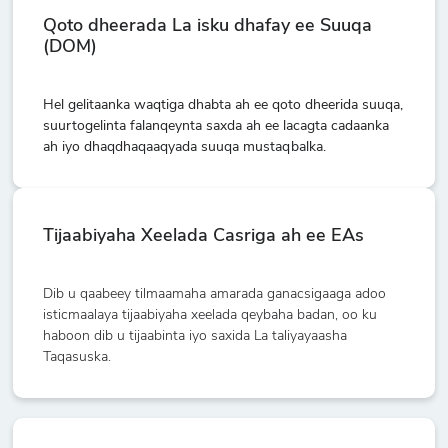
Qoto dheerada La isku dhafay ee Suuqa
(DOM)
Hel gelitaanka waqtiga dhabta ah ee qoto dheerida suuqa,
suurtogelinta falanqeynta saxda ah ee lacagta cadaanka
ah iyo dhaqdhaqaaqyada suuqa mustaqbalka.
Tijaabiyaha Xeelada Casriga ah ee EAs
Dib u qaabeey tilmaamaha amarada ganacsigaaga adoo
isticmaalaya tijaabiyaha xeelada qeybaha badan, oo ku
haboon dib u tijaabinta iyo saxida La taliyayaasha
Taqasuska.