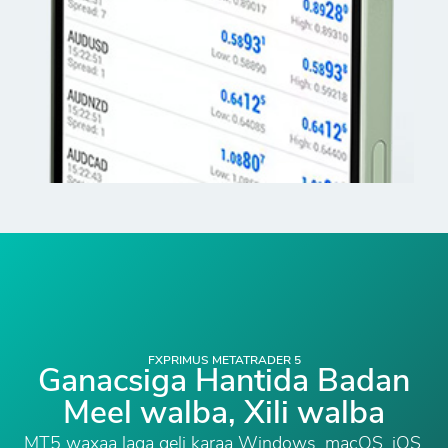
FXPRIMUS METATRADER 5
Ganacsiga Hantida Badan
Meel walba, Xili walba
MT5 waxaa laga geli karaa Windows, macOS, iOS,