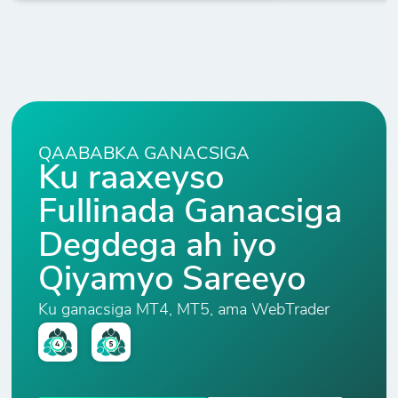
QAABABKA GANACSIGA
Ku raaxeyso
Fullinada Ganacsiga
Degdega ah iyo
Qiyamyo Sareeyo
Ku ganacsiga MT4, MT5, ama WebTrader