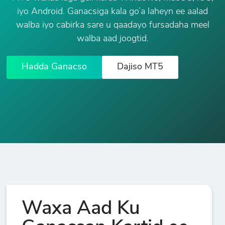
iyo Android. Ganacsiga kala go’a laheyn ee aalad
walba iyo cabirka sare u qaadayo fursadaha meel
walba aad joogtid.
Hadda Ganacso
Dajiso MT5
Waxa Aad Ku