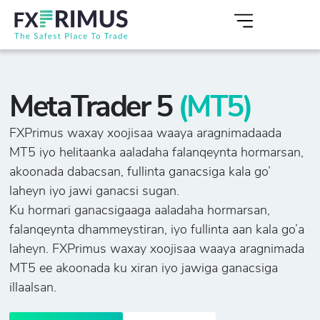
MetaTrader 5
(MT5)
FXPrimus waxay xoojisaa waaya aragnimadaada
MT5 iyo helitaanka aaladaha falanqeynta hormarsan,
akoonada dabacsan, fullinta ganacsiga kala go’
laheyn iyo jawi ganacsi sugan.
Ku hormari ganacsigaaga aaladaha hormarsan,
falanqeynta dhammeystiran, iyo fullinta aan kala go’a
laheyn. FXPrimus waxay xoojisaa waaya aragnimada
MT5 ee akoonada ku xiran iyo jawiga ganacsiga
illaalsan.