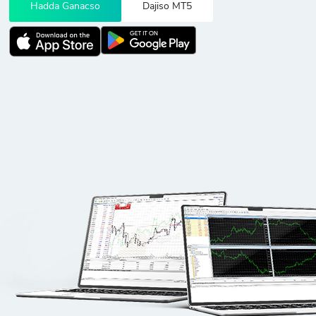
Hadda Ganacso
Dajiso MT5