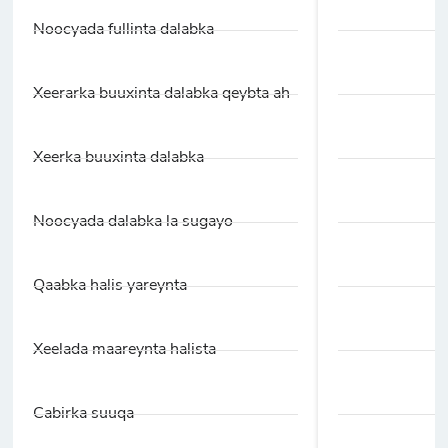
Noocyada fullinta dalabka
Xeerarka buuxinta dalabka qeybta ah
Xeerka buuxinta dalabka
Noocyada dalabka la sugayo
Qaabka halis yareynta
Xeelada maareynta halista
Cabirka suuqa