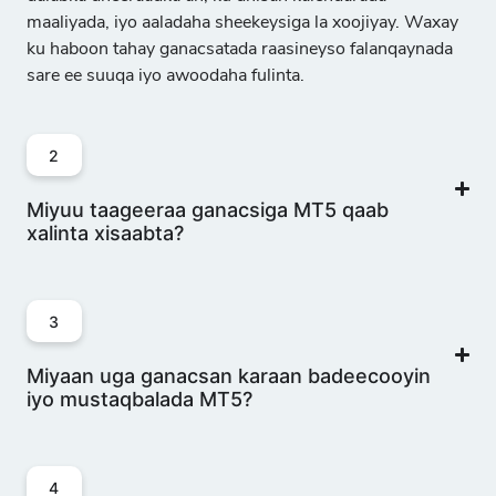
maaliyada, iyo aaladaha sheekeysiga la xoojiyay
. Waxay
ku haboon tahay ganacsatada raasineyso falanqaynada
sare ee suuqa iyo awoodaha fulinta.
2
Miyuu taageeraa ganacsiga MT5 qaab
xalinta xisaabta?
3
Miyaan uga ganacsan karaan badeecooyin
iyo mustaqbalada MT5?
4