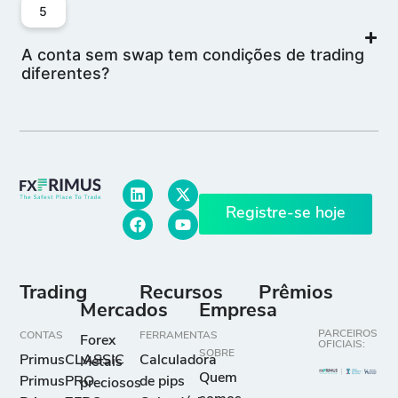
5
A conta sem swap tem condições de trading
diferentes?
Registre-se hoje
Trading
Recursos
Prêmios
Mercados
Empresa
PARCEIROS
CONTAS
FERRAMENTAS
Forex
OFICIAIS:
SOBRE
PrimusCLASSIC
Calculadora
Metais
Quem
PrimusPRO
de pips
preciosos