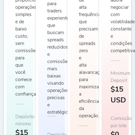
proporcionando
de
adora
para
operações
alta
negociar
traders
simples
frequência
com
experientes
e de
que
volatilidade
que
baixo
precisam
constante
buscam
custo,
de
e
spreads
sem
spreads
condições
reduzidos
comissões,
zero
competitiva
e
para
e
comissões
que
alta
mais
você
alavancagem
Minimum
baixas
comece
para
Deposit
visando
com
maximizar
$15
operações
confiança.
a
precisas
USD
eficiência
e
da
estratégicas.
operação.
Depósito
Comissão
mínimo
por lote
$15