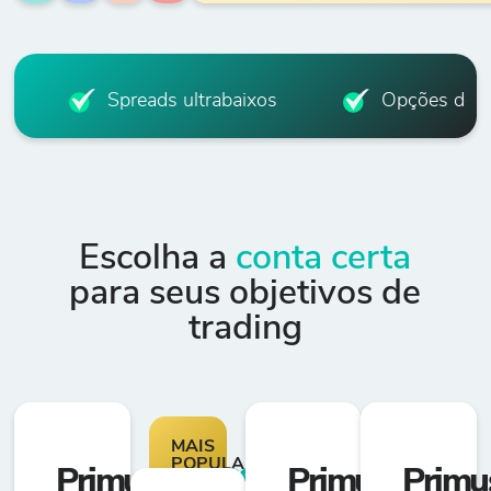
Spreads ultrabaixos
Opções de a
Escolha a
conta certa
para seus objetivos de
trading
MAIS
POPULARES
Primus
CLASSIC
Primus
ZERO
Primu