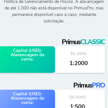
Política de Gerenciamento de Riscos. A alavancagem
de até 1.000 não está disponível no PrimusPro, mas
permanece disponível caso a caso, mediante
solicitação.
Primus
CLASSIC
Capital (USD):
$0-2500
$2
Alavancagem da
conta:
1:2000
1
Primus
PRO
Capital (USD):
$0-5000
€5.
Alavancagem da
conta:
1:500