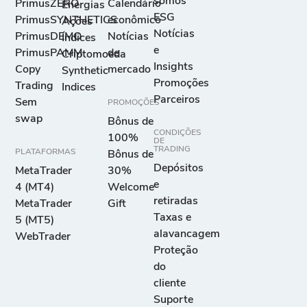
somos
PrimusZERO
Calendário
Energias
ESG
PrimusSYNTHETICS
econômico
Ações
Notícias
PrimusDEMO
Notícias
Índices
e
PrimusPAMM
de
Criptomoeda
Insights
Copy
mercado
Synthetic
Promoções
Trading
Indices
Parceiros
Sem
PROMOÇÕES
swap
Bônus de
CONDIÇÕES
100%
DE
TRADING
PLATAFORMAS
Bônus de
Depósitos
MetaTrader
30%
e
4 (MT4)
Welcome
retiradas
MetaTrader
Gift
Taxas e
5 (MT5)
alavancagem
WebTrader
Proteção
do
cliente
Suporte