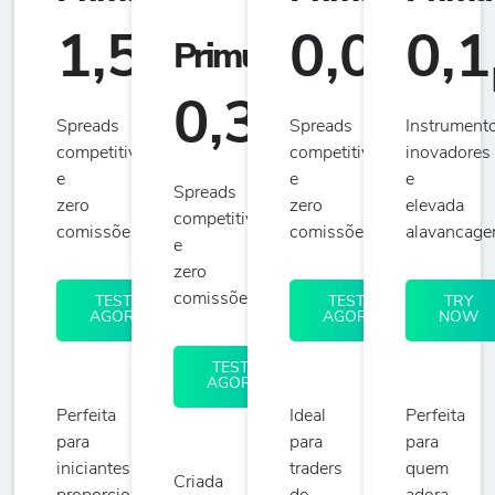
1,5
0,0
0,1
Primus
CLASSIC
pip
pip
0,3
Spreads
Spreads
Instrument
pip
competitivos
competitivos
inovadores
e
e
e
Spreads
zero
zero
elevada
competitivos
comissões
comissões
alavancage
e
zero
comissões
TESTE
TESTE
TRY
AGORA
AGORA
NOW
TESTE
AGORA
Perfeita
Ideal
Perfeita
para
para
para
iniciantes,
traders
quem
Criada