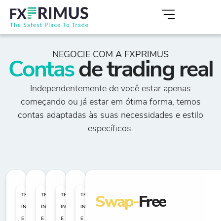
NEGOCIE COM A FXPRIMUS
Contas
de trading real
Independentemente de você estar apenas
começando ou já estar em ótima forma, temos
contas adaptadas às suas necessidades e estilo
específicos.
TRADERS
TRADERS
TRADERS
TRADERS
Swap-
Free
INICIANTES
INTERMEDIÁRIOS
INTERMEDIÁRIOS
INTERMEDIÁRIOS
E
E
E
E