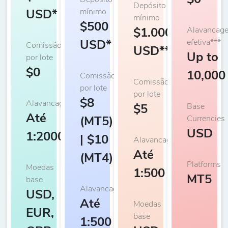
$0
Depósito
Depósito
mínimo
USD*
mínimo
$500
Alavancag
$1.000
efetiva***
USD*
Comissão
USD**
Up to
por lote
$0
10,000
Comissão
Comissão
por lote
por lote
$8
Alavancagem
Base
$5
Até
Currencies
(MT5)
USD
1:2000
| $10
Alavancagem
Até
(MT4)
Platforms
Moedas
1:500
MT5
base
Alavancagem
USD,
Até
Moedas
EUR,
base
1:500