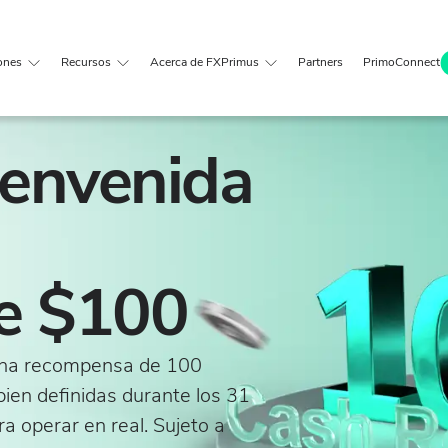
ones
Recursos
Acerca de FXPrimus
Partners
PrimoConnect
ienvenida
e $100
 una recompensa de 100
ien definidas durante los 31
a operar en real. Sujeto a