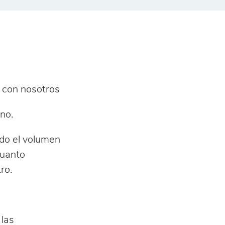
n con nosotros
no.
ndo el volumen
cuanto
ro.
las