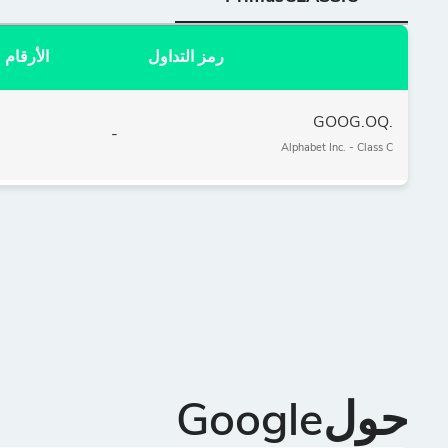
رمز التداول
الأرقام
.GOOG.OQ
-
Alphabet Inc. - Class C
حولGoogle