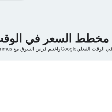
ت الفعليGoogleواغتنم فرص السوق مع FXPrimus