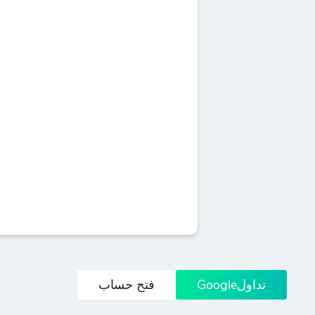
تداولGoogle
فتح حساب