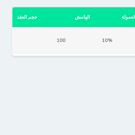
لعمولة
الهامش
حجم العقد
100
10%