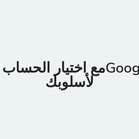
تداولGoogleمع اختيار الح
لأسلوبك