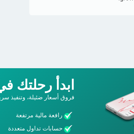
ابدأ رحلتك في 
فروق أسعار ضئيلة، وتنفيذ سري
رافعة مالية مرتفعة
حسابات تداول متعددة