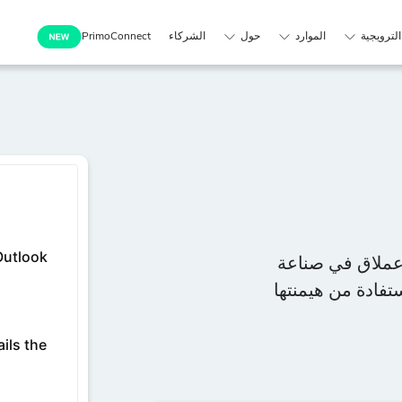
لترويجية
الموارد
حول
الشركاء
PrimoConnect
وجل، هي عملاق في صناعة
. تداول أسهم Google مع FXPrimus للاستفادة من هيمنتها