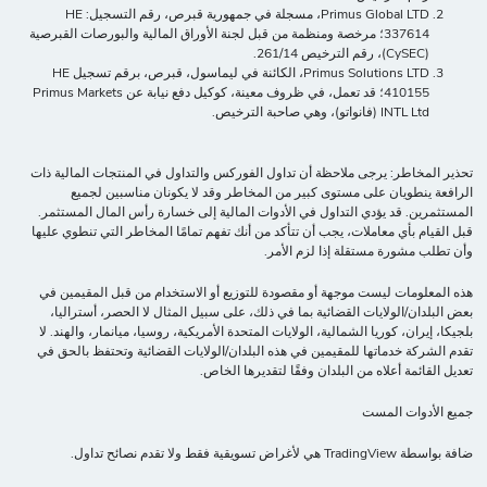
Primus Global LTD، مسجلة في جمهورية قبرص، رقم التسجيل: HE
337614؛ مرخصة ومنظمة من قبل لجنة الأوراق المالية والبورصات القبرصية
(CySEC)، رقم الترخيص 261/14.
Primus Solutions LTD، الكائنة في ليماسول، قبرص، برقم تسجيل HE
410155؛ قد تعمل، في ظروف معينة، كوكيل دفع نيابة عن Primus Markets
INTL Ltd (فانواتو)، وهي صاحبة الترخيص.
تحذير المخاطر: يرجى ملاحظة أن تداول الفوركس والتداول في المنتجات المالية ذات
الرافعة ينطويان على مستوى كبير من المخاطر وقد لا يكونان مناسبين لجميع
المستثمرين. قد يؤدي التداول في الأدوات المالية إلى خسارة رأس المال المستثمر.
قبل القيام بأي معاملات، يجب أن تتأكد من أنك تفهم تمامًا المخاطر التي تنطوي عليها
وأن تطلب مشورة مستقلة إذا لزم الأمر.
هذه المعلومات ليست موجهة أو مقصودة للتوزيع أو الاستخدام من قبل المقيمين في
بعض البلدان/الولايات القضائية بما في ذلك، على سبيل المثال لا الحصر، أستراليا،
بلجيكا، إيران، كوريا الشمالية، الولايات المتحدة الأمريكية، روسيا، ميانمار، والهند. لا
تقدم الشركة خدماتها للمقيمين في هذه البلدان/الولايات القضائية وتحتفظ بالحق في
تعديل القائمة أعلاه من البلدان وفقًا لتقديرها الخاص.
جميع الأدوات المست
ضافة بواسطة TradingView هي لأغراض تسويقية فقط ولا تقدم نصائح تداول.