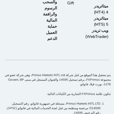
والسحب
Gift
ميتاتريدر
الرسوم
4 (MT4)
والرافعة
ميتاتريدر
المالية
5 (MT5)
حماية
ويب تريدر
العميل
(WebTrader)
الدعم
يتم تشغيل هذا الموقع من قبل شركة Primus Markets INTL Ltd، وهي شركة عضو في
مجموعة FXPrimus، برقم تسجيل 14595 والعنوان المسجل في مبنى Govant، BP
1276، بورت فيلا، فانواتو.
تتكون علامة FXPrimus التجارية من الكيانات التالية:
Primus Markets INTL LTD، مسجلة في جمهورية فانواتو، رقم التسجيل:
014595؛ مرخصة ومنظمة من قبل لجنة الخدمات المالية في فانواتو (VFSC)،
رقم الترخيص 14595.