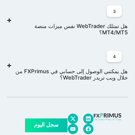
3
هل تمتلك WebTrader نفس ميزات منصة
MT4/MT5؟
4
هل يمكنني الوصول إلى حسابي في FXPrimus من
خلال ويب تريدر WebTrader؟
سجل اليوم