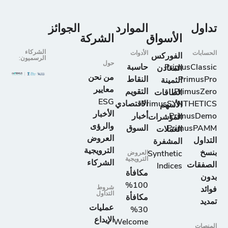
تداول
الموارد
الجوائز
الأسواق
الشركة
الشركاء
الحسابات
الأدوات
الفوركس
الرسميون:
حول
PrimusClassic
حاسبة
المعادن
من نحن
PrimusPro
النقاط
الثمينة
معايير
PrimusZero
التقويم
الطاقات
ESG
PrimusSYNTHETICS
الاقتصادي
الأسهم
الأخبار
PrimusDemo
أخبار
المؤشرات
والرؤى
PrimusPAMM
السوق
العملات
العروض
التداول
المشفرة
الترويجية
بنسخ
Synthetic
العروض
الترويجية
الشركاء
الصفقات
Indices
مكافأة
بدون
100%
شروط
فوائد
التداول
مكافأة
تمديد
عمليات
30%
الإيداع
Welcome
المنصات