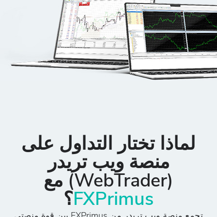
لماذا تختار التداول على
منصة ويب تريدر
(WebTrader) مع
FXPrimus
؟
تجمع منصة ويب تريدر من FXPrimus بين قوة منصتي